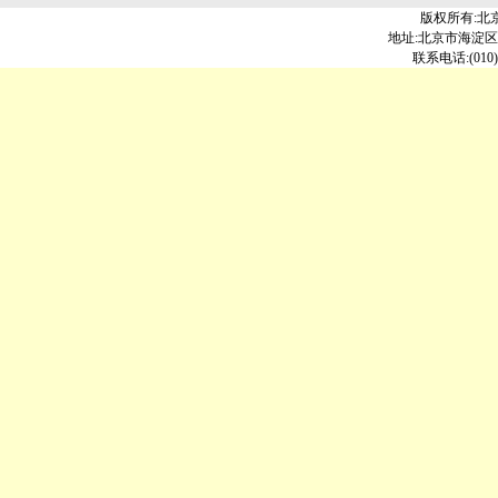
版权所有:北
地址:北京市海淀区北大
联系电话:(010)6