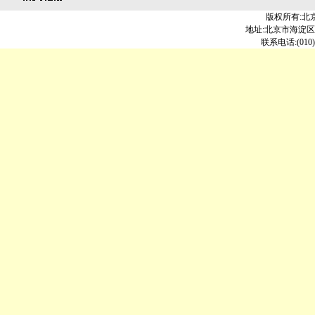
版权所有:北
地址:北京市海淀区北大
联系电话:(010)6