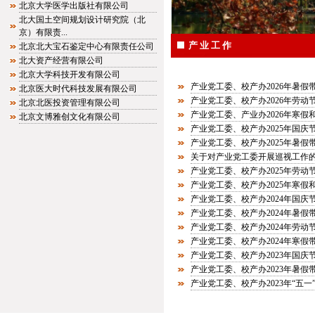
北京大学医学出版社有限公司
北大国土空间规划设计研究院（北
京）有限责...
产 业 工 作
北京北大宝石鉴定中心有限责任公司
北大资产经营有限公司
北京大学科技开发有限公司
产业党工委、校产办2026年暑假
北京医大时代科技发展有限公司
产业党工委、校产办2026年劳动
北京北医投资管理有限公司
产业党工委、产业办2026年寒假
北京文博雅创文化有限公司
产业党工委、校产办2025年国庆
产业党工委、校产办2025年暑假
关于对产业党工委开展巡视工作
产业党工委、校产办2025年劳动
产业党工委、校产办2025年寒假
产业党工委、校产办2024年国庆
产业党工委、校产办2024年暑假
产业党工委、校产办2024年劳动
产业党工委、校产办2024年寒假
产业党工委、校产办2023年国庆
产业党工委、校产办2023年暑假
产业党工委、校产办2023年“五