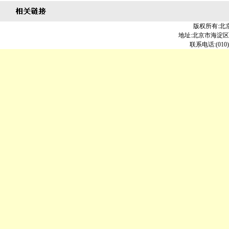
版权所有:北
地址:北京市海淀区北大
联系电话:(010)6